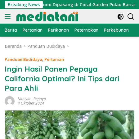
Langsung
Atraktor Cumi Dipasang di Coral Garden Pulau Barrang Caddi
Breaking News
ke
konten
Berita
Pertanian
Perikanan
Peternakan
Perkebunan
L
Beranda
Panduan Budidaya
Panduan Budidaya
,
Pertanian
Ingin Hasil Panen Pepaya
California Optimal? Ini Tips dari
Para Ahli
Nabiyla
-
Pepaya
4 Oktober 2024