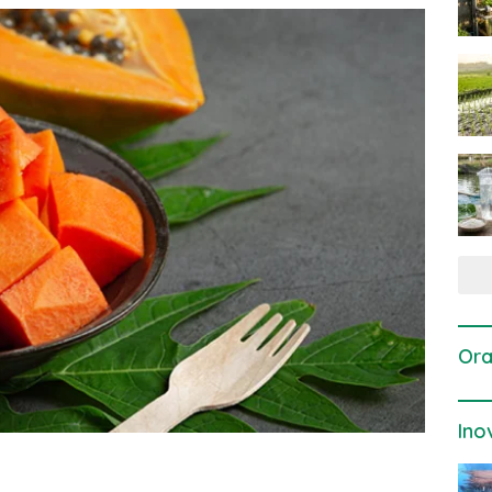
Ora
Ino