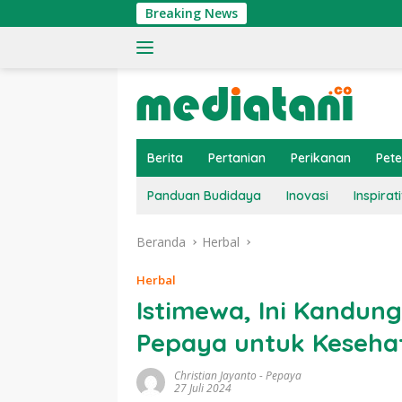
Langsung
Breaking News
Tingka
ke
konten
Berita
Pertanian
Perikanan
Pet
Panduan Budidaya
Inovasi
Inspirati
Beranda
Herbal
Herbal
Istimewa, Ini Kandun
Pepaya untuk Keseha
Christian Jayanto
-
Pepaya
27 Juli 2024