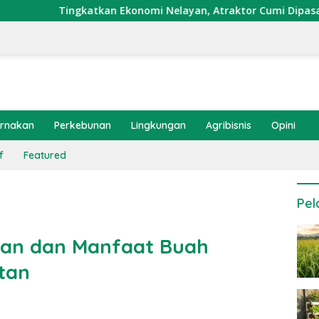
tkan Ekonomi Nelayan, Atraktor Cumi Dipasang di Coral Garde
ernakan
Perkebunan
Lingkungan
Agribisnis
Opini
f
Featured
Pel
gan dan Manfaat Buah
tan