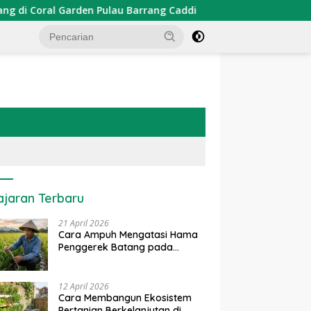
n Pulau Barrang Caddi
PDKT Danau Tempe : Pendekatan
ajaran Terbaru
21 April 2026
Cara Ampuh Mengatasi Hama
Penggerek Batang pada
Tanaman Padi Secara Alami
dan Kimia
12 April 2026
Cara Membangun Ekosistem
Pertanian Berkelanjutan di