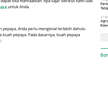
dapat kita manfaatkan. Apa saja? Berikut kami ulas
Pert
paya
untuk Anda.
Teta
31 D
Agro
Kaw
 pepaya, Anda perlu mengenal terlebih dahulu
a buah pepaya. Pada dasarnya, buah pepaya
 :
Ban