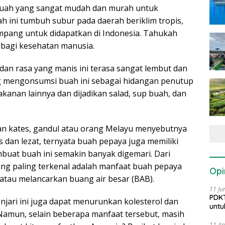
uah yang sangat mudah dan murah untuk
h ini tumbuh subur pada daerah beriklim tropis,
ampang untuk didapatkan di Indonesia. Tahukah
bagi kesehatan manusia.
an rasa yang manis ini terasa sangat lembut dan
ng mengonsumsi buah ini sebagai hidangan penutup
anan lainnya dan dijadikan salad, sup buah, dan
an kates, gandul atau orang Melayu menyebutnya
s dan lezat, ternyata buah pepaya juga memiliki
uat buah ini semakin banyak digemari. Dari
ang paling terkenal adalah manfaat buah pepaya
Opi
tau melancarkan buang air besar (BAB).
11 Ju
PDKT
jari ini juga dapat menurunkan kolesterol dan
untu
 Namun, selain beberapa manfaat tersebut, masih
11 Ap