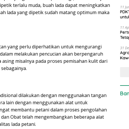
dipetik terlalu muda, buah lada dapat meningkatkan
11 Ju
PDKT
 buah lada yang dipetik sudah matang optimum maka
untu
11 Ap
Pert
Teta
tan yang perlu diperhatikan untuk mengurangi
31 D
Agro
an dalam melakukan pencucian akan berpengaruh
Kaw
 asing misalnya pada proses pemisahan kulit dari
n sebagainya.
Ban
tradisional dilakukan dengan menggunakan tangan
a cara lain dengan menggunakan alat untuk
sangat membantu petani dalam proses pengolahan
h dan Obat telah mengembangkan beberapa alat
itas lada petani.