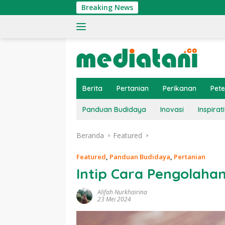
Langsung
Breaking News
Ting
ke
konten
Berita
Pertanian
Perikanan
Pet
Panduan Budidaya
Inovasi
Inspirati
Beranda
Featured
Featured
,
Panduan Budidaya
,
Pertanian
Intip Cara Pengolah
Alifah Nurkhairina
23 Mei 2024