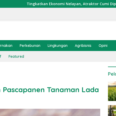
katkan Ekonomi Nelayan, Atraktor Cumi Dipasang di Coral Gar
ernakan
Perkebunan
Lingkungan
Agribisnis
Opini
f
Featured
Pel
an Pascapanen Tanaman Lada