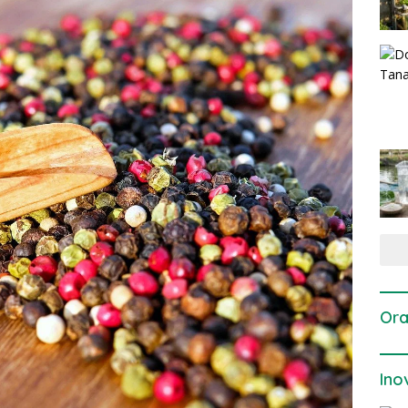
Ora
Ino