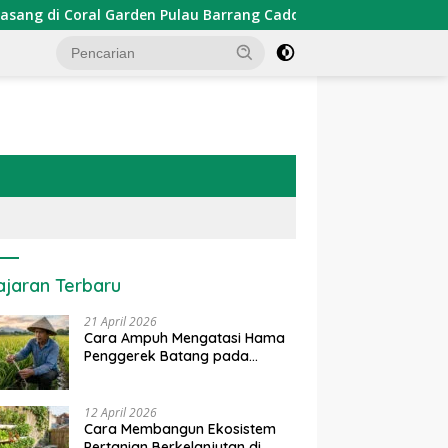
den Pulau Barrang Caddi
PDKT Danau Tempe : Pendekata
ajaran Terbaru
21 April 2026
Cara Ampuh Mengatasi Hama
Penggerek Batang pada
Tanaman Padi Secara Alami
dan Kimia
12 April 2026
Cara Membangun Ekosistem
Pertanian Berkelanjutan di