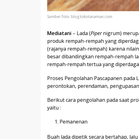
Sumber foto: blog.tokotanaman.com
Mediatani
– Lada (
Piper
nigrum) merupa
produk rempah-rempah yang diperdaga
(rajanya rempah-rempah) karena nilai
besar dibandingkan rempah-rempah lai
rempah-rempah tertua yang diperdag
Proses Pengolahan Pascapanen pada L
perontokan, perendaman, pengupasan, 
Berikut cara pengolahan pada saat pro
yaitu :
Pemanenan
Buah lada dipetik secara bertahap, lal