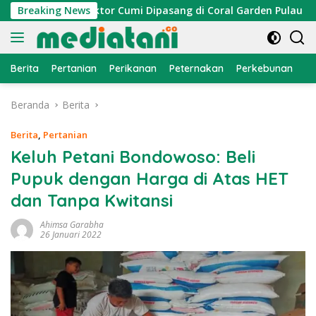
Langsung
ayan, Atraktor Cumi Dipasang di Coral Garden Pulau Barrang 
Breaking News
ke
konten
Berita
Pertanian
Perikanan
Peternakan
Perkebunan
L
Beranda
Berita
Berita
,
Pertanian
Keluh Petani Bondowoso: Beli
Pupuk dengan Harga di Atas HET
dan Tanpa Kwitansi
Ahimsa Garabha
26 Januari 2022