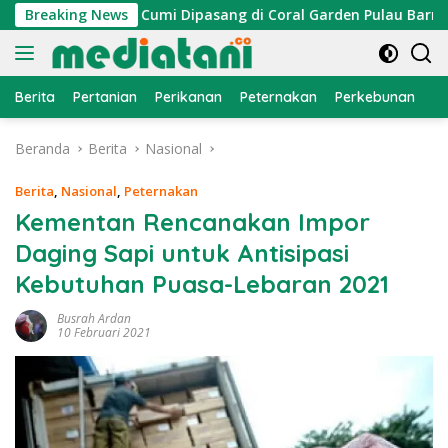
Langsung
 Atraktor Cumi Dipasang di Coral Garden Pulau Barrang Caddi
Breaking News
ke
konten
Berita
Pertanian
Perikanan
Peternakan
Perkebunan
L
Beranda
Berita
Nasional
Berita
,
Nasional
,
Peternakan
Kementan Rencanakan Impor
Daging Sapi untuk Antisipasi
Kebutuhan Puasa-Lebaran 2021
Busrah Ardan
10 Februari 2021