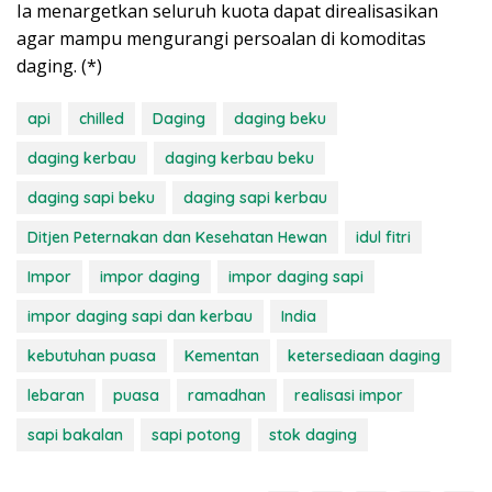
Ia menargetkan seluruh kuota dapat direalisasikan
agar mampu mengurangi persoalan di komoditas
daging. (*)
api
chilled
Daging
daging beku
daging kerbau
daging kerbau beku
daging sapi beku
daging sapi kerbau
Ditjen Peternakan dan Kesehatan Hewan
idul fitri
Impor
impor daging
impor daging sapi
impor daging sapi dan kerbau
India
kebutuhan puasa
Kementan
ketersediaan daging
lebaran
puasa
ramadhan
realisasi impor
sapi bakalan
sapi potong
stok daging