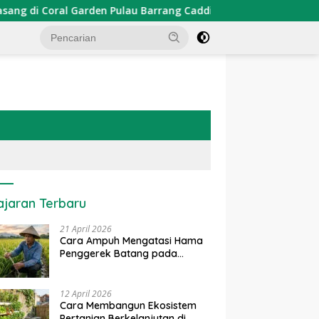
den Pulau Barrang Caddi
PDKT Danau Tempe : Pendekat
ajaran Terbaru
21 April 2026
Cara Ampuh Mengatasi Hama
Penggerek Batang pada
Tanaman Padi Secara Alami
dan Kimia
12 April 2026
Cara Membangun Ekosistem
Pertanian Berkelanjutan di