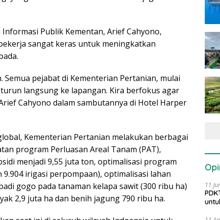
Informasi Publik Kementan, Arief Cahyono,
bekerja sangat keras untuk meningkatkan
bada.
n. Semua pejabat di Kementerian Pertanian, mulai
n turun langsung ke lapangan. Kira berfokus agar
Arief Cahyono dalam sambutannya di Hotel Harper
lobal, Kementerian Pertanian melakukan berbagai
patan program Perluasan Areal Tanam (PAT),
i menjadi 9,55 juta ton, optimalisasi program
Opi
 9.904 irigasi perpompaan), optimalisasi lahan
padi gogo pada tanaman kelapa sawit (300 ribu ha)
11 Ju
PDKT
k 2,9 juta ha dan benih jagung 790 ribu ha.
untu
11 Ap