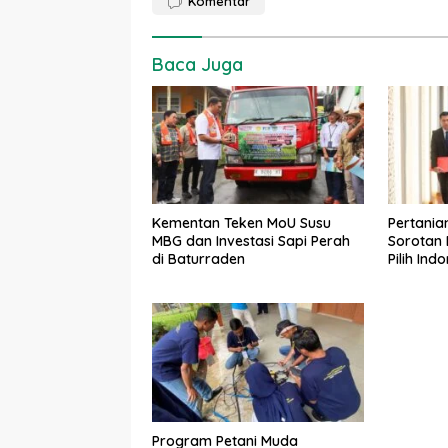
Komentar
Baca Juga
Kementan Teken MoU Susu
Pertania
MBG dan Investasi Sapi Perah
Sorotan 
di Baturraden
Pilih Ind
Utama
Program Petani Muda