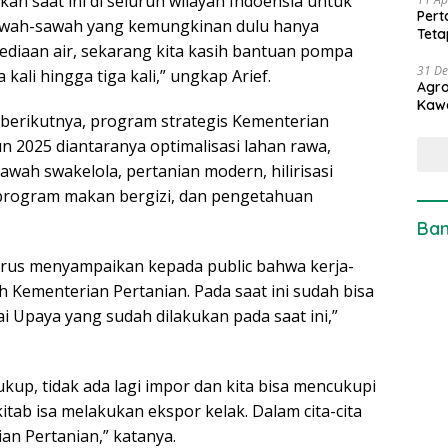
an saat ini di seluruh wilayah Indoensia untuk
Pert
sawah-sawah yang kemungkinan dulu hanya
Teta
sediaan air, sekarang kita kasih bantuan pompa
31 D
ali hingga tiga kali,” ungkap Arief.
Agro
Kaw
 berikutnya, program strategis Kementerian
n 2025 diantaranya optimalisasi lahan rawa,
awah swakelola, pertanian modern, hilirisasi
 program makan bergizi, dan pengetahuan
Ban
urus menyampaikan kepada public bahwa kerja-
h Kementerian Pertanian. Pada saat ini sudah bisa
ai Upaya yang sudah dilakukan pada saat ini,”
up, tidak ada lagi impor dan kita bisa mencukupi
tab isa melakukan ekspor kelak. Dalam cita-cita
an Pertanian,” katanya.