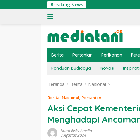
Langsung
Breaking News
Ting
ke
konten
Berita
Pertanian
Perikanan
Pet
Panduan Budidaya
Inovasi
Inspirati
Beranda
Berita
Nasional
Berita
,
Nasional
,
Pertanian
Aksi Cepat Kementeri
Menghadapi Ancaman 
Nurul Risky Amalia
3 Agustus 2024