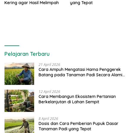
Kering agar Hasil Melimpah
yang Tepat
Pelajaran Terbaru
21 April 2026
Cara Ampuh Mengatasi Hama Penggerek
Batang pada Tanaman Padi Secara Alami
dan Kimia
12 April 2026
Cara Membangun Ekosistem Pertanian
Berkelanjutan di Lahan Sempit
8 April 2026
Dosis dan Cara Pemberian Pupuk Dasar
Tanaman Padi yang Tepat