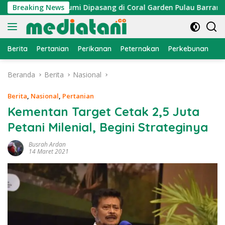
Langsung
, Atraktor Cumi Dipasang di Coral Garden Pulau Barrang Caddi
Breaking News
ke
konten
Berita
Pertanian
Perikanan
Peternakan
Perkebunan
L
Beranda
Berita
Nasional
Berita
,
Nasional
,
Pertanian
Kementan Target Cetak 2,5 Juta
Petani Milenial, Begini Strateginya
Busrah Ardan
14 Maret 2021