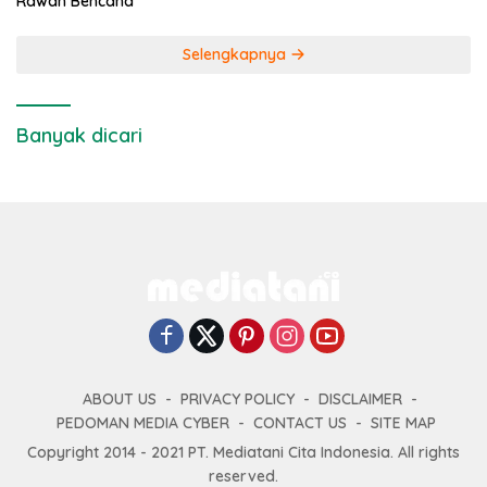
Rawan Bencana
Selengkapnya
Banyak dicari
ABOUT US
PRIVACY POLICY
DISCLAIMER
PEDOMAN MEDIA CYBER
CONTACT US
SITE MAP
Copyright 2014 - 2021 PT. Mediatani Cita Indonesia. All rights
reserved.