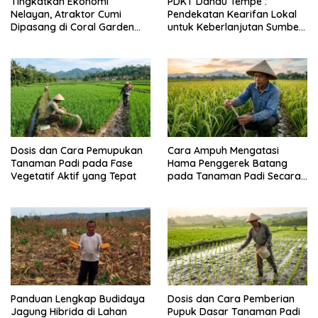
Tingkatkan Ekonomi
PDKT Danau Tempe :
Nelayan, Atraktor Cumi
Pendekatan Kearifan Lokal
Dipasang di Coral Garden
untuk Keberlanjutan Sumber
Pulau Barrang Caddi
Daya Ikan
Dosis dan Cara Pemupukan
Cara Ampuh Mengatasi
Tanaman Padi pada Fase
Hama Penggerek Batang
Vegetatif Aktif yang Tepat
pada Tanaman Padi Secara
Alami dan Kimia
Panduan Lengkap Budidaya
Dosis dan Cara Pemberian
Jagung Hibrida di Lahan
Pupuk Dasar Tanaman Padi