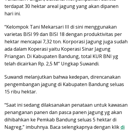
terdapat 30 hektar areal jagung yang akan dipanen
hari ini.
“Kelompok Tani Mekarsari III di sini menggunakan
varietas BISI 99 dan BISI 18 dengan produktivitas per
hektar mencapai 7,32 ton. Korporasi Jagung juga sudah
ada dalam Koperasi yaitu Koperasi Sinar Jagung
Priangan. Di Kabupaten Bandung, total KUR BNI yg
telah dicairkan Rp. 2,5 M” Ungkap Suwandi.
Suwandi melanjutkan bahwa kedepan, direncanakan
pengembangan jagung di Kabupaten Bandung seluas
15 ribu hektar.
“Saat ini sedang dilaksanakan penataan untuk kawasan
penanganan panen dan pasca panen jagung yg akan
dihibahkan ke Pemkab Bandung seluas 5 hektar di
Nagreg,” imbuhnya. Baca selengkapnya dengan klik
di