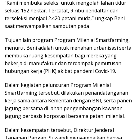
“Kami membuka seleksi untuk mengolah lahan tidur
seluas 152 hektar. Tercatat, 9 ribu pendaftar dan
terseleksi menjadi 2.420 petani muda,” ungkap Beni
saat menyampaikan sambutan pada
Tujuan lain program Program Milenial Smartfarming,
menurut Beni adalah untuk menahan urbanisasi serta
membuka ruang kesempatan bagi mereka yang
bekerja di manufaktur dan terdampak pemutusan
hubungan kerja (PHK) akibat pandemi Covid-19.
Dalam kegiatan peluncuran Program Milenial
Smartfarming tersebut, dilakukan penandatanganan
kerja sama antara Kementan dengan BNI, serta panen
jagung bersama di lahan pengembangan kawasan
jagung berbasis korporasi bersama petani milenial.
Dalam kesempatan tersebut, Direktur Jenderal
Tanaman Pangan, Suwandi menyampaikan bahwa