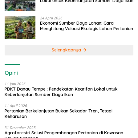
Lokal untuk Keberlanjutan Sumber Daya Ikan
24 April 2026
Ekonomi Sumber Daya Lahan: Cara
Menghitung Valuasi Ekologis Lahan Pertanian
Selengkapnya
Opini
11 Juni 2026
PDKT Danau Tempe : Pendekatan Kearifan Lokal untuk
Keberlanjutan Sumber Daya Ikan
11 April 2026
Pertanian Berkelanjutan Bukan Sekadar Tren, Tetapi
Keharusan
31 Desember 2025
Agroforestri Solusi Pengembangan Pertanian di Kawasan