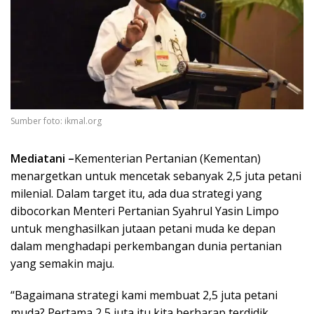
Sumber foto: ikmal.org
Mediatani –
Kementerian Pertanian (Kementan)
menargetkan untuk mencetak sebanyak 2,5 juta petani
milenial. Dalam target itu, ada dua strategi yang
dibocorkan Menteri Pertanian Syahrul Yasin Limpo
untuk menghasilkan jutaan petani muda ke depan
dalam menghadapi perkembangan dunia pertanian
yang semakin maju.
“Bagaimana strategi kami membuat 2,5 juta petani
muda? Pertama 2,5 juta itu kita berharap terdidik,