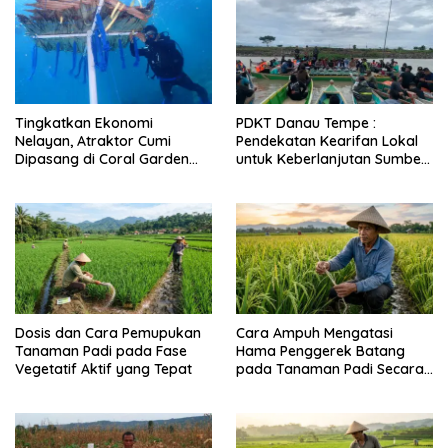
Tingkatkan Ekonomi
PDKT Danau Tempe :
Nelayan, Atraktor Cumi
Pendekatan Kearifan Lokal
Dipasang di Coral Garden
untuk Keberlanjutan Sumber
Pulau Barrang Caddi
Daya Ikan
Dosis dan Cara Pemupukan
Cara Ampuh Mengatasi
Tanaman Padi pada Fase
Hama Penggerek Batang
Vegetatif Aktif yang Tepat
pada Tanaman Padi Secara
Alami dan Kimia