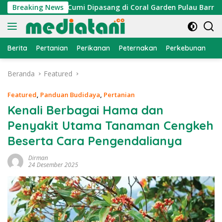
Langsung
 Atraktor Cumi Dipasang di Coral Garden Pulau Barrang Caddi
Breaking News
ke
konten
Berita
Pertanian
Perikanan
Peternakan
Perkebunan
L
Beranda
Featured
Featured
,
Panduan Budidaya
,
Pertanian
Kenali Berbagai Hama dan
Penyakit Utama Tanaman Cengkeh
Beserta Cara Pengendalianya
Dirman
24 Desember 2025