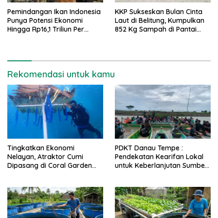
Pemindangan Ikan Indonesia
KKP Sukseskan Bulan Cinta
Punya Potensi Ekonomi
Laut di Belitung, Kumpulkan
Hingga Rp16,1 Triliun Per
852 Kg Sampah di Pantai
Tahun
Tanjung Kalayang
Rekomendasi untuk kamu
Tingkatkan Ekonomi
PDKT Danau Tempe :
Nelayan, Atraktor Cumi
Pendekatan Kearifan Lokal
Dipasang di Coral Garden
untuk Keberlanjutan Sumber
Pulau Barrang Caddi
Daya Ikan