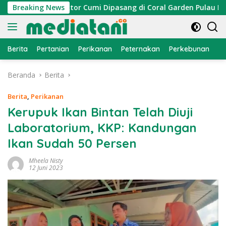
Langsung
ayan, Atraktor Cumi Dipasang di Coral Garden Pulau Barrang C
Breaking News
ke
konten
Berita
Pertanian
Perikanan
Peternakan
Perkebunan
L
Beranda
Berita
Berita
,
Perikanan
Kerupuk Ikan Bintan Telah Diuji
Laboratorium, KKP: Kandungan
Ikan Sudah 50 Persen
Mheela Nisty
12 Juni 2023