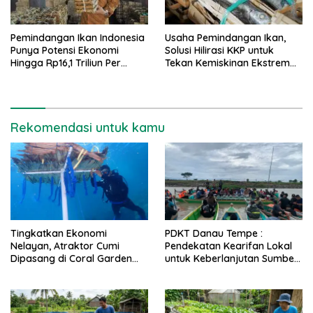
Pemindangan Ikan Indonesia
Usaha Pemindangan Ikan,
Punya Potensi Ekonomi
Solusi Hilirasi KKP untuk
Hingga Rp16,1 Triliun Per
Tekan Kemiskinan Ekstrem
Tahun
dan Stunting
Rekomendasi untuk kamu
Tingkatkan Ekonomi
PDKT Danau Tempe :
Nelayan, Atraktor Cumi
Pendekatan Kearifan Lokal
Dipasang di Coral Garden
untuk Keberlanjutan Sumber
Pulau Barrang Caddi
Daya Ikan