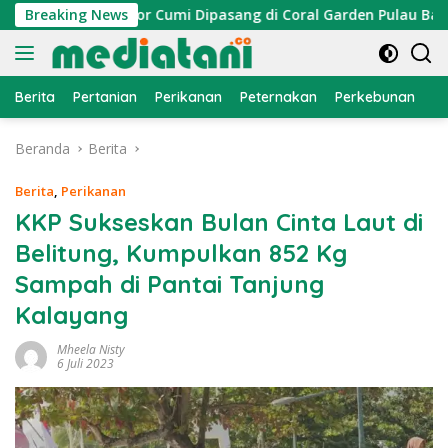
Langsung
an, Atraktor Cumi Dipasang di Coral Garden Pulau Barrang Ca
Breaking News
ke
konten
Berita
Pertanian
Perikanan
Peternakan
Perkebunan
L
Beranda
Berita
Berita
,
Perikanan
KKP Sukseskan Bulan Cinta Laut di
Belitung, Kumpulkan 852 Kg
Sampah di Pantai Tanjung
Kalayang
Mheela Nisty
6 Juli 2023