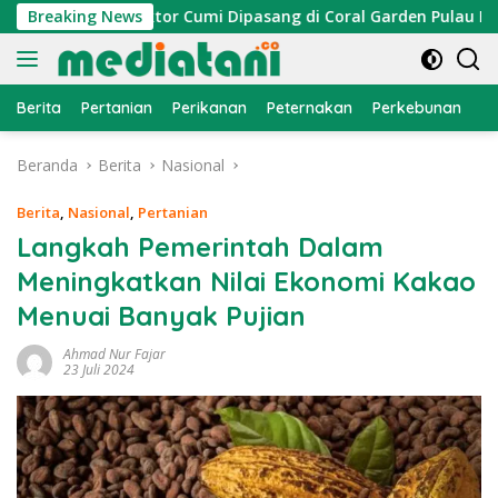
Langsung
ayan, Atraktor Cumi Dipasang di Coral Garden Pulau Barrang C
Breaking News
ke
konten
Berita
Pertanian
Perikanan
Peternakan
Perkebunan
L
Beranda
Berita
Nasional
Berita
,
Nasional
,
Pertanian
Langkah Pemerintah Dalam
Meningkatkan Nilai Ekonomi Kakao
Menuai Banyak Pujian
Ahmad Nur Fajar
23 Juli 2024