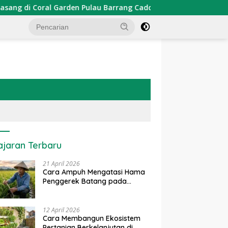
den Pulau Barrang Caddi
PDKT Danau Tempe : Pendekat
ajaran Terbaru
21 April 2026
Cara Ampuh Mengatasi Hama
Penggerek Batang pada
Tanaman Padi Secara Alami
dan Kimia
12 April 2026
Cara Membangun Ekosistem
Pertanian Berkelanjutan di