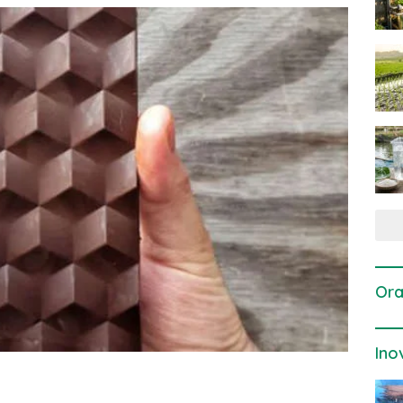
Ora
Ino