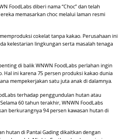
NWN FoodLabs diberi nama “Choc” dan telah
 Mereka memasarkan choc melalui laman resmi
emproduksi cokelat tanpa kakao. Perusahaan ini
da kelestarian lingkungan serta masalah tenaga
penting di balik WNWN FoodLabs perlahan ingin
 Hal ini karena 75 persen produksi kakao dunia
hana mempekerjakan satu juta anak di dalamnya.
oodLabs terhadap penggundulan hutan atau
o. Selama 60 tahun terakhir, WNWN FoodLabs
kan berkurangnya 94 persen kawasan hutan di
n hutan di Pantai Gading dikaitkan dengan