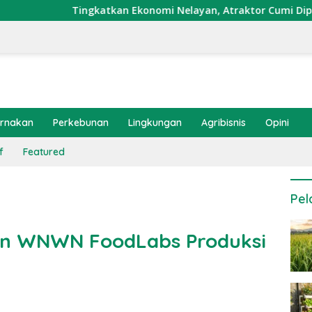
katkan Ekonomi Nelayan, Atraktor Cumi Dipasang di Coral Gar
ernakan
Perkebunan
Lingkungan
Agribisnis
Opini
f
Featured
Pel
asan WNWN FoodLabs Produksi