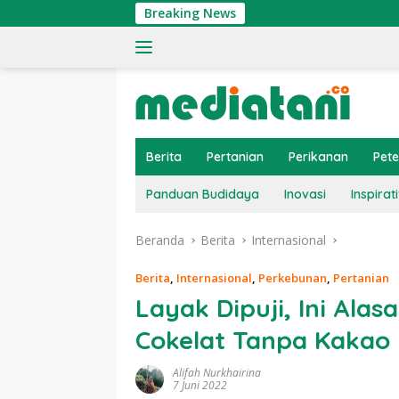
Langsung
Breaking News
Ting
ke
konten
Berita
Pertanian
Perikanan
Pet
Panduan Budidaya
Inovasi
Inspirati
Beranda
Berita
Internasional
Berita
,
Internasional
,
Perkebunan
,
Pertanian
Layak Dipuji, Ini Al
Cokelat Tanpa Kakao
Alifah Nurkhairina
7 Juni 2022