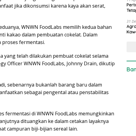
Pert
anfaat jika dikonsumsi karena kaya akan serat,
Teta
31 D
h keduanya, WNWN FoodLabs memilih kedua bahan
Agro
Kaw
nti kakao dalam pembuatan cokelat. Dalam
proses fermentasi.
 yang telah dilakukan pembuat cokelat selama
ogy Officer WNWN FoodLabs, Johnny Drain, dikutip
Ban
di, sebenarnya bukanlah barang baru dalam
nfaatkan sebagai pengental atau penstabilitas
oses fermentasi di WNWN FoodLabs memungkinkan
selanjutnya dituangkan ke dalam cetakan layaknya
campuran biji-bijian sereal lain.