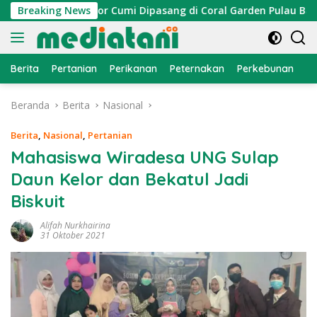
Langsung
yan, Atraktor Cumi Dipasang di Coral Garden Pulau Barrang Ca
Breaking News
ke
konten
Berita
Pertanian
Perikanan
Peternakan
Perkebunan
L
Beranda
Berita
Nasional
Berita
,
Nasional
,
Pertanian
Mahasiswa Wiradesa UNG Sulap
Daun Kelor dan Bekatul Jadi
Biskuit
Alifah Nurkhairina
31 Oktober 2021