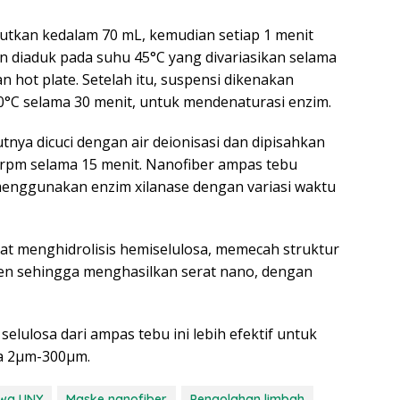
rutkan kedalam 70 mL, kemudian setiap 1 menit
an diaduk pada suhu 45°C yang divariasikan selama
 hot plate. Setelah itu, suspensi dikenakan
0°C selama 30 menit, untuk mendenaturasi enzim.
tnya dicuci dengan air deionisasi dan dipisahkan
 rpm selama 15 menit. Nanofiber ampas tebu
menggunakan enzim xilanase dengan variasi waktu
pat menghidrolisis hemiselulosa, memecah struktur
ien sehingga menghasilkan serat nano, dengan
lulosa dari ampas tebu ini lebih efektif untuk
la 2µm-300µm.
wa UNY
Maske nanofiber
Pengolahan limbah