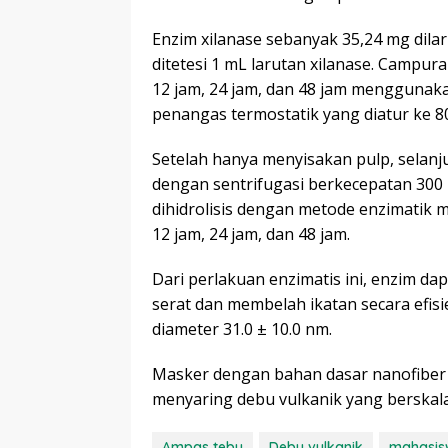
Enzim xilanase sebanyak 35,24 mg dila
ditetesi 1 mL larutan xilanase. Campur
12 jam, 24 jam, dan 48 jam menggunakan
penangas termostatik yang diatur ke 8
Setelah hanya menyisakan pulp, selanju
dengan sentrifugasi berkecepatan 300
dihidrolisis dengan metode enzimatik 
12 jam, 24 jam, dan 48 jam.
Dari perlakuan enzimatis ini, enzim da
serat dan membelah ikatan secara efis
diameter 31.0 ± 10.0 nm.
Masker dengan bahan dasar nanofiber se
menyaring debu vulkanik yang berska
Ampas tebu
Debu vulkanik
mahasis