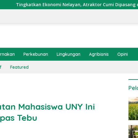
Ekonomi Nelayan, Atraktor Cumi Dipasang di Coral Garden Pula
ernakan
Perkebunan
Lingkungan
Agribisnis
Opini
f
Featured
Pel
tan Mahasiswa UNY Ini
pas Tebu