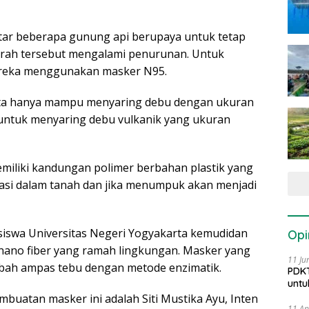
kitar beberapa gunung api berupaya untuk tetap
daerah tersebut mengalami penurunan. Untuk
ereka menggunakan masker N95.
yata hanya mampu menyaring debu dengan ukuran
 untuk menyaring debu vulkanik yang ukuran
miliki kandungan polimer berbahan plastik yang
asi dalam tanah dan jika menumpuk akan menjadi
siswa Universitas Negeri Yogyakarta kemudidan
Opi
ano fiber yang ramah lingkungan. Masker yang
11 Ju
mbah ampas tebu dengan metode enzimatik.
PDKT
untu
mbuatan masker ini adalah Siti Mustika Ayu, Inten
11 Ap