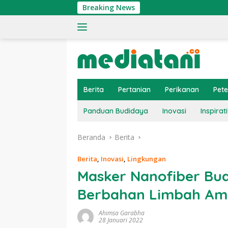
Langsung
Breaking News
Tingkatkan 
ke
konten
Berita
Pertanian
Perikanan
Pet
Panduan Budidaya
Inovasi
Inspirati
Beranda
Berita
Berita
,
Inovasi
,
Lingkungan
Masker Nanofiber Bua
Berbahan Limbah Am
Ahimsa Garabha
28 Januari 2022