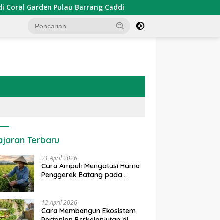
u Barrang Caddi
PDKT Danau Tempe : Pendekatan Keari
ajaran Terbaru
21 April 2026
Cara Ampuh Mengatasi Hama
Penggerek Batang pada
Tanaman Padi Secara Alami
dan Kimia
12 April 2026
Cara Membangun Ekosistem
Pertanian Berkelanjutan di