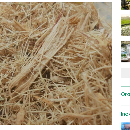
Ora
Ino