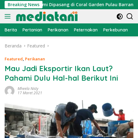
Langsung
raktor Cumi Dipasang di Coral Garden Pulau Barrang Caddi
Breaking News
ke
konten
Berita
Pertanian
Perikanan
Peternakan
Perkebunan
L
Beranda
Featured
Featured
,
Perikanan
Mau Jadi Eksportir Ikan Laut?
Pahami Dulu Hal-hal Berikut Ini
Mheela Nisty
17 Maret 2021