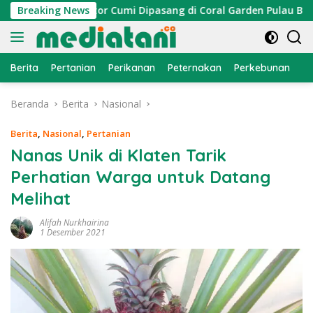
Langsung
yan, Atraktor Cumi Dipasang di Coral Garden Pulau Barrang C
Breaking News
ke
konten
Berita
Pertanian
Perikanan
Peternakan
Perkebunan
L
Beranda
Berita
Nasional
Berita
,
Nasional
,
Pertanian
Nanas Unik di Klaten Tarik
Perhatian Warga untuk Datang
Melihat
Alifah Nurkhairina
1 Desember 2021