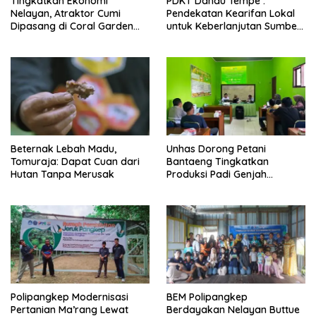
Tingkatkan Ekonomi
PDKT Danau Tempe :
Nelayan, Atraktor Cumi
Pendekatan Kearifan Lokal
Dipasang di Coral Garden
untuk Keberlanjutan Sumber
Pulau Barrang Caddi
Daya Ikan
Beternak Lebah Madu,
Unhas Dorong Petani
Tomuraja: Dapat Cuan dari
Bantaeng Tingkatkan
Hutan Tanpa Merusak
Produksi Padi Genjah
Berbasis Pertanian Organik
Polipangkep Modernisasi
BEM Polipangkep
Pertanian Ma’rang Lewat
Berdayakan Nelayan Buttue