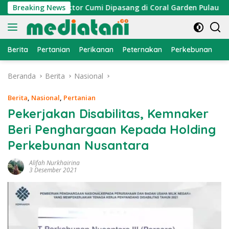
Langsung
ayan, Atraktor Cumi Dipasang di Coral Garden Pulau Barrang 
Breaking News
ke
konten
Berita
Pertanian
Perikanan
Peternakan
Perkebunan
L
Beranda
Berita
Nasional
Berita
,
Nasional
,
Pertanian
Pekerjakan Disabilitas, Kemnaker
Beri Penghargaan Kepada Holding
Perkebunan Nusantara
Alifah Nurkhairina
3 Desember 2021