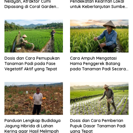
Nelayan, Atraktor Cumi
Pendekatan Kearifan Lokal
Dipasang di Coral Garden
untuk Keberlanjutan Sumber
Pulau Barrang Caddi
Daya Ikan
Dosis dan Cara Pemupukan
Cara Ampuh Mengatasi
Tanaman Padi pada Fase
Hama Penggerek Batang
Vegetatif Aktif yang Tepat
pada Tanaman Padi Secara
Alami dan Kimia
Panduan Lengkap Budidaya
Dosis dan Cara Pemberian
Jagung Hibrida di Lahan
Pupuk Dasar Tanaman Padi
Kering agar Hasil Melimpah
yang Tepat