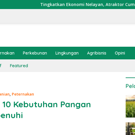
Tingkatkan Ekonomi Nelayan, Atraktor Cumi Dipasang di Coral
ernakan
Perkebunan
Lingkungan
Agribisnis
Opini
f
Featured
Pel
anian
,
Peternakan
n 10 Kebutuhan Pangan
enuhi