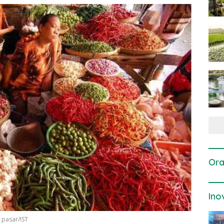
Ora
Ino
 pasar/IST