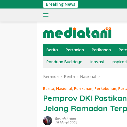
Langsung
Breaking News
ke
konten
Berita
Pertanian
Perikanan
Pet
Panduan Budidaya
Inovasi
Inspirati
Beranda
Berita
Nasional
Berita
,
Nasional
,
Perikanan
,
Perkebunan
,
Pert
Pemprov DKI Pastika
Jelang Ramadan Terp
Busrah Ardan
19 Maret 2021