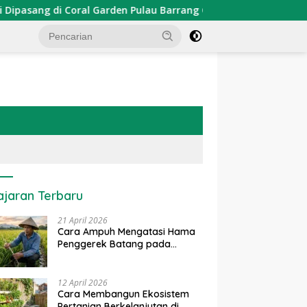
 Garden Pulau Barrang Caddi
PDKT Danau Tempe : Pende
ajaran Terbaru
21 April 2026
Cara Ampuh Mengatasi Hama
Penggerek Batang pada
Tanaman Padi Secara Alami
dan Kimia
12 April 2026
Cara Membangun Ekosistem
Pertanian Berkelanjutan di