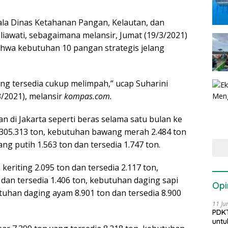
ala Dinas Ketahanan Pangan, Kelautan, dan
Eliawati, sebagaimana melansir, Jumat (19/3/2021)
hwa kebutuhan 10 pangan strategis jelang
eng tersedia cukup melimpah,” ucap Suharini
3/2021), melansir
kompas.com.
n di Jakarta seperti beras selama satu bulan ke
 305.313 ton, kebutuhan bawang merah 2.484 ton
ng putih 1.563 ton dan tersedia 1.747 ton.
riting 2.095 ton dan tersedia 2.117 ton,
dan tersedia 1.406 ton, kebutuhan daging sapi
Opi
utuhan daging ayam 8.901 ton dan tersedia 8.900
11 Ju
PDKT
untu