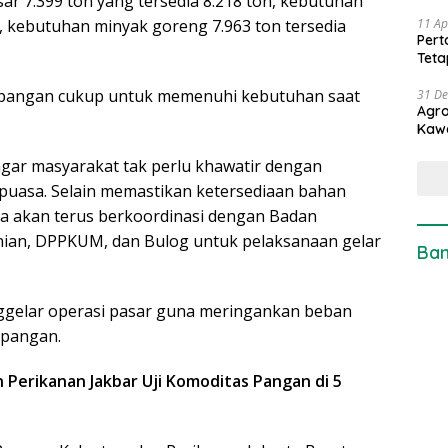
ar 7.399 ton yang tersedia 8.218 ton, kebutuhan
11 Ap
on, kebutuhan minyak goreng 7.963 ton tersedia
Pert
Teta
k pangan cukup untuk memenuhi kebutuhan saat
31 D
Agro
Kaw
gar masyarakat tak perlu khawatir dengan
puasa. Selain memastikan ketersediaan bahan
a akan terus berkoordinasi dengan Badan
ian, DPPKUM, dan Bulog untuk pelaksanaan gelar
Ban
ggelar operasi pasar guna meringankan beban
 pangan.
Perikanan Jakbar Uji Komoditas Pangan di 5