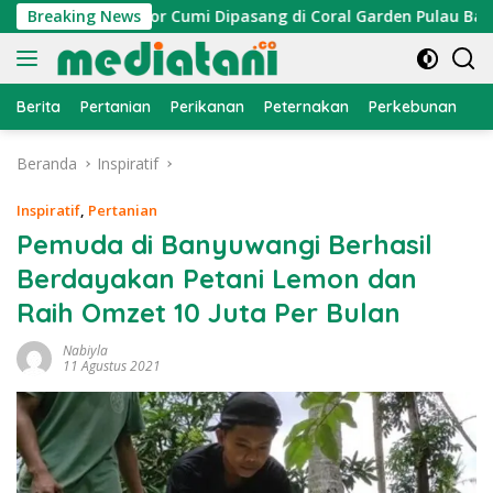
Langsung
yan, Atraktor Cumi Dipasang di Coral Garden Pulau Barrang Ca
Breaking News
ke
konten
Berita
Pertanian
Perikanan
Peternakan
Perkebunan
L
Beranda
Inspiratif
Inspiratif
,
Pertanian
Pemuda di Banyuwangi Berhasil
Berdayakan Petani Lemon dan
Raih Omzet 10 Juta Per Bulan
Nabiyla
11 Agustus 2021