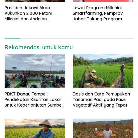
Presiden Jokowi Akan
Lewat Program Millenial
Kukuhkan 2.000 Petani
Smartfarming, Pemprov
Milenial dan Andalan
Jabar Dukung Program
Nasional
Petani Millenial Kementan
Rekomendasi untuk kamu
PDKT Danau Tempe :
Dosis dan Cara Pemupukan
Pendekatan Kearifan Lokal
Tanaman Padi pada Fase
untuk Keberlanjutan Sumber
Vegetatif Aktif yang Tepat
Daya Ikan