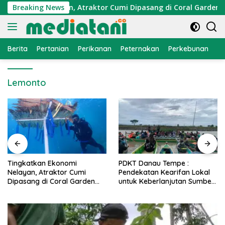
Langsung
Ekonomi Nelayan, Atraktor Cumi Dipasang di Coral Garden Pul
Breaking News
ke
konten
Berita
Pertanian
Perikanan
Peternakan
Perkebunan
L
Lemonto
Tingkatkan Ekonomi
PDKT Danau Tempe :
Nelayan, Atraktor Cumi
Pendekatan Kearifan Lokal
Dipasang di Coral Garden
untuk Keberlanjutan Sumber
Pulau Barrang Caddi
Daya Ikan