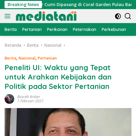
Langsung
, Atraktor Cumi Dipasang di Coral Garden Pulau Barrang Cadd
Breaking News
ke
konten
Berita
Pertanian
Perikanan
Peternakan
Perkebunan
L
Beranda
Berita
Nasional
Berita
,
Nasional
,
Pertanian
Peneliti UI: Waktu yang Tepat
untuk Arahkan Kebijakan dan
Politik pada Sektor Pertanian
Busrah Ardan
7 Februari 2021