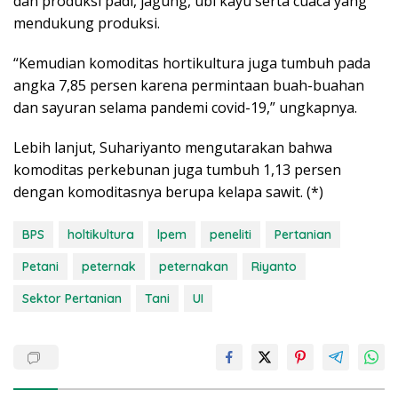
dan produksi padi, jagung, ubi kayu serta cuaca yang
mendukung produksi.
“Kemudian komoditas hortikultura juga tumbuh pada
angka 7,85 persen karena permintaan buah-buahan
dan sayuran selama pandemi covid-19,” ungkapnya.
Lebih lanjut, Suhariyanto mengutarakan bahwa
komoditas perkebunan juga tumbuh 1,13 persen
dengan komoditasnya berupa kelapa sawit. (*)
BPS
holtikultura
lpem
peneliti
Pertanian
Petani
peternak
peternakan
Riyanto
Sektor Pertanian
Tani
UI