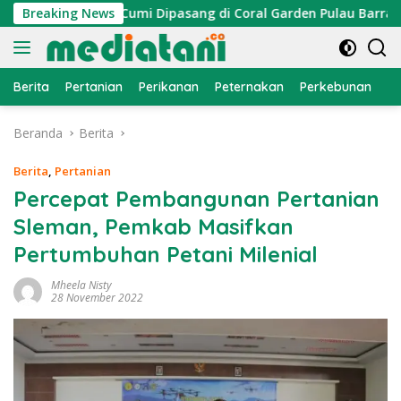
Langsung
 Atraktor Cumi Dipasang di Coral Garden Pulau Barrang Caddi
Breaking News
ke
konten
Berita
Pertanian
Perikanan
Peternakan
Perkebunan
L
Beranda
Berita
Berita
,
Pertanian
Percepat Pembangunan Pertanian
Sleman, Pemkab Masifkan
Pertumbuhan Petani Milenial
Mheela Nisty
28 November 2022