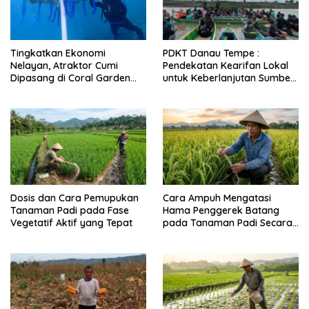
Tingkatkan Ekonomi
PDKT Danau Tempe :
Nelayan, Atraktor Cumi
Pendekatan Kearifan Lokal
Dipasang di Coral Garden
untuk Keberlanjutan Sumber
Pulau Barrang Caddi
Daya Ikan
Dosis dan Cara Pemupukan
Cara Ampuh Mengatasi
Tanaman Padi pada Fase
Hama Penggerek Batang
Vegetatif Aktif yang Tepat
pada Tanaman Padi Secara
Alami dan Kimia