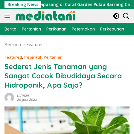
Langsung
Cumi Dipasang di Coral Garden Pulau Barrang Caddi
Breaking News
PD
ke
konten
Berita
Pertanian
Perikanan
Peternakan
Perkebunan
L
Beranda
Featured
Featured
,
Inspiratif
,
Pertanian
Sederet Jenis Tanaman yang
Sangat Cocok Dibudidaya Secara
Hidroponik, Apa Saja?
Dirman
26 Juni 2022