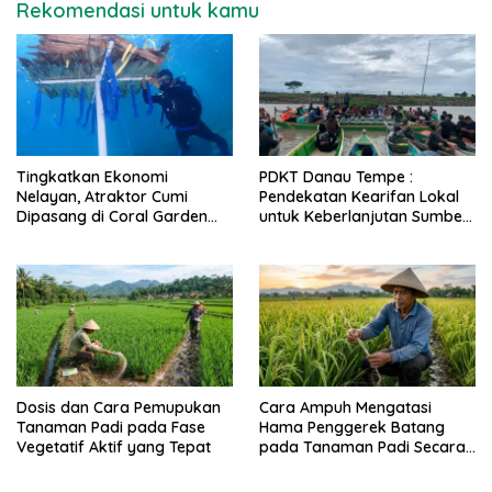
Rekomendasi untuk kamu
Tingkatkan Ekonomi
PDKT Danau Tempe :
Nelayan, Atraktor Cumi
Pendekatan Kearifan Lokal
Dipasang di Coral Garden
untuk Keberlanjutan Sumber
Pulau Barrang Caddi
Daya Ikan
Dosis dan Cara Pemupukan
Cara Ampuh Mengatasi
Tanaman Padi pada Fase
Hama Penggerek Batang
Vegetatif Aktif yang Tepat
pada Tanaman Padi Secara
Alami dan Kimia