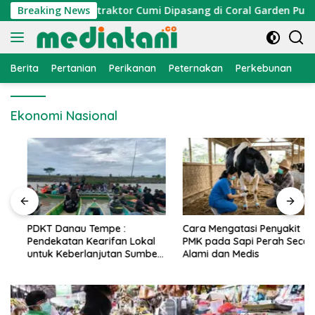
Langsung
omi Nelayan, Atraktor Cumi Dipasang di Coral Garden Pulau B
Breaking News
ke
konten
Berita
Pertanian
Perikanan
Peternakan
Perkebunan
L
Ekonomi Nasional
PDKT Danau Tempe :
Cara Mengatasi Penyakit
Pendekatan Kearifan Lokal
PMK pada Sapi Perah Secara
untuk Keberlanjutan Sumber
Alami dan Medis
Daya Ikan