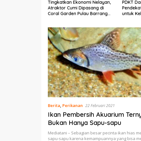
Ekonomi Nelayan,
PDKT Danau Tempe :
Cara Men
mi Dipasang di
Pendekatan Kearifan Lokal
pada Sap
n Pulau Barrang
untuk Keberlanjutan Sumber
dan Med
Daya Ikan
Berita
,
Perikanan
22 Februari 2021
Ikan Pembersih Akuarium Tern
Bukan Hanya Sapu-sapu
Mediatani – Sebagian besar pecinta ikan hias m
sapu-sapu karena kemampuannya yang bisa 