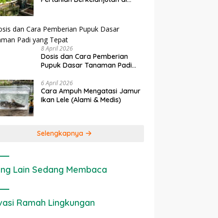
rapan IoT dalam
Ekonomi Sumber Daya Lahan:
P
Lahan Sempit
nian Modern di Indonesia
Cara Menghitung Valuasi
I
Ekologis Lahan Pertanian
a
8 April 2026
Dosis dan Cara Pemberian
Pupuk Dasar Tanaman Padi
yang Tepat
6 April 2026
Cara Ampuh Mengatasi Jamur
Ikan Lele (Alami & Medis)
Selengkapnya
ng Lain Sedang Membaca
vasi Ramah Lingkungan