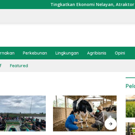
Tingkatkan Ekonomi Nelayan, Atraktor Cumi D
ernakan
Perkebunan
Lingkungan
Agribisnis
Opini
f
Featured
Pel