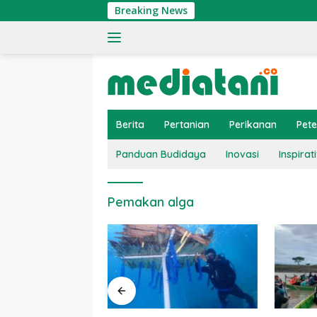
Langsung
Breaking News
ke
konten
Berita
Pertanian
Perikanan
Pet
Panduan Budidaya
Inovasi
Inspirati
Pemakan alga