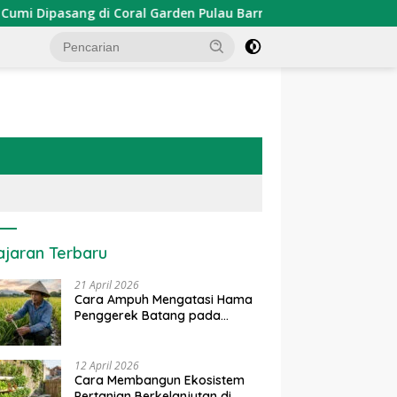
ipasang di Coral Garden Pulau Barrang Caddi
PDKT Dan
ajaran Terbaru
21 April 2026
Cara Ampuh Mengatasi Hama
Penggerek Batang pada
Tanaman Padi Secara Alami
dan Kimia
12 April 2026
Cara Membangun Ekosistem
Pertanian Berkelanjutan di