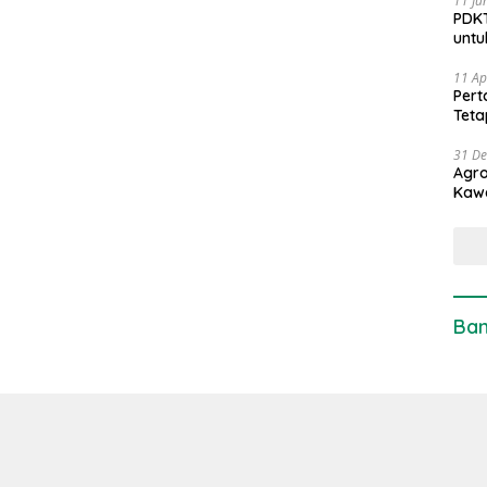
11 Ju
PDKT
untu
11 Ap
Pert
Teta
31 D
Agro
Kaw
Ban