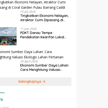
10 Juli 2026
Tingkatkan Ekonomi Nelayan,
Atraktor Cumi Dipasang di
Coral Garden Pulau Barrang
Caddi
11 Juni 2026
PDKT Danau Tempe :
Pendekatan Kearifan Lokal
untuk Keberlanjutan Sumber
Daya Ikan
24 April 2026
Ekonomi Sumber Daya Lahan:
Cara Menghitung Valuasi
Ekologis Lahan Pertanian
Selengkapnya
ni