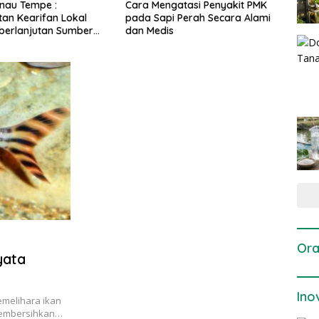
gatasi Penyakit PMK
Dosis dan Cara Pemupukan
Pene
i Perah Secara Alami
Tanaman Padi pada Fase
Perta
is
Vegetatif Aktif yang Tepat
Ora
yata
Ino
emelihara ikan
membersihkan…