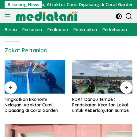
Langsung
konomi Nelayan, Atraktor Cumi Dipasang di Coral Garden Pula
Breaking News
ke
konten
Berita
Pertanian
Perikanan
Peternakan
Perkebunan
L
Zakat Pertanian
PDKT Danau Tempe :
Cara Mengatasi Penyakit
Pendekatan Kearifan Lokal
PMK pada Sapi Perah Secara
untuk Keberlanjutan Sumber
Alami dan Medis
Daya Ikan