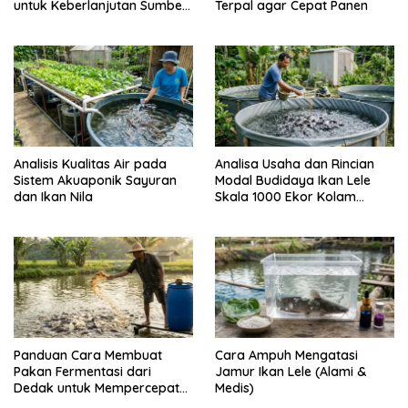
untuk Keberlanjutan Sumber
Terpal agar Cepat Panen
Daya Ikan
Analisis Kualitas Air pada
Analisa Usaha dan Rincian
Sistem Akuaponik Sayuran
Modal Budidaya Ikan Lele
dan Ikan Nila
Skala 1000 Ekor Kolam
Terpal untuk Pemula
Panduan Cara Membuat
Cara Ampuh Mengatasi
Pakan Fermentasi dari
Jamur Ikan Lele (Alami &
Dedak untuk Mempercepat
Medis)
Panen Ikan Lele