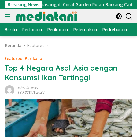
Langsung
or Cumi Dipasang di Coral Garden Pulau Barrang Caddi
Breaking News
ke
konten
Berita
Pertanian
Perikanan
Peternakan
Perkebunan
L
Beranda
Featured
Featured
,
Perikanan
Top 4 Negara Asal Asia dengan
Konsumsi Ikan Tertinggi
Mheela Nisty
19 Agustus 2023