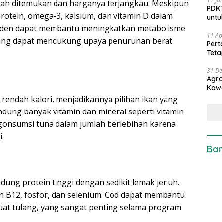
11 Ju
udah ditemukan dan harganya terjangkau. Meskipun
PDKT
otein, omega-3, kalsium, dan vitamin D dalam
untu
arden dapat membantu meningkatkan metabolisme
11 Ap
, yang dapat mendukung upaya penurunan berat
Pert
Teta
31 D
Agro
Kaw
 rendah kalori, menjadikannya pilihan ikan yang
andung banyak vitamin dan mineral seperti vitamin
ngonsumsi tuna dalam jumlah berlebihan karena
.
Ban
dung protein tinggi dengan sedikit lemak jenuh.
n B12, fosfor, dan selenium. Cod dapat membantu
at tulang, yang sangat penting selama program