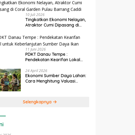
10 Juli 2026
Tingkatkan Ekonomi Nelayan,
Atraktor Cumi Dipasang di
Coral Garden Pulau Barrang
Caddi
11 Juni 2026
PDKT Danau Tempe :
Pendekatan Kearifan Lokal
untuk Keberlanjutan Sumber
Daya Ikan
24 April 2026
Ekonomi Sumber Daya Lahan:
Cara Menghitung Valuasi
Ekologis Lahan Pertanian
Selengkapnya
ni