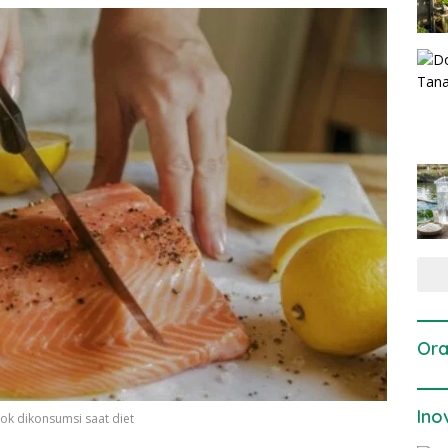
Ora
Ino
cok dikonsumsi saat diet