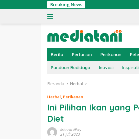
Langsung
Breaking News
Ti
ke
konten
Berita
Pertanian
Perikanan
Pet
Panduan Budidaya
Inovasi
Inspirati
Beranda
Herbal
Herbal
,
Perikanan
Ini Pilihan Ikan yang
Diet
Mheela Nisty
21 Juli 2023