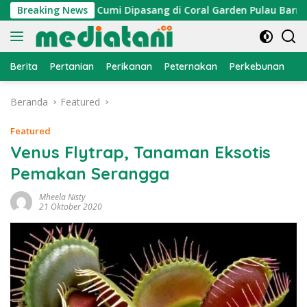
Langsung
, Atraktor Cumi Dipasang di Coral Garden Pulau Barrang Caddi
Breaking News
ke
konten
Berita
Pertanian
Perikanan
Peternakan
Perkebunan
L
Beranda
Featured
Featured
Venus Flytrap, Tanaman Eksotis
Pemakan Serangga
Mheela Nisty
21 Oktober 2020