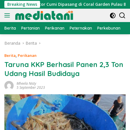
Langsung
yan, Atraktor Cumi Dipasang di Coral Garden Pulau Barrang C
Breaking News
ke
konten
Berita
Pertanian
Perikanan
Peternakan
Perkebunan
L
Beranda
Berita
Berita
,
Perikanan
Taruna KKP Berhasil Panen 2,3 Ton
Udang Hasil Budidaya
Mheela Nisty
5 September 2023