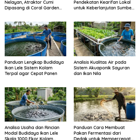
Nelayan, Atraktor Cumi
Pendekatan Kearifan Lokal
Dipasang di Coral Garden
untuk Keberlanjutan Sumber
Pulau Barrang Caddi
Daya Ikan
Panduan Lengkap Budidaya
Analisis Kualitas Air pada
Ikan Lele Sistem Kolam
Sistem Akuaponik Sayuran
Terpal agar Cepat Panen
dan Ikan Nila
Analisa Usaha dan Rincian
Panduan Cara Membuat
Modal Budidaya Ikan Lele
Pakan Fermentasi dari
Skala 1000 Ekor Kolam
Dedak untuk Mempercepat