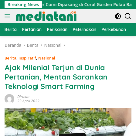
Langsung
n, Atraktor Cumi Dipasang di Coral Garden Pulau Barrang Cad
Breaking News
ke
konten
Berita
Pertanian
Perikanan
Peternakan
Perkebunan
L
Beranda
Berita
Nasional
Berita
,
Inspiratif
,
Nasional
Ajak Milenial Terjun di Dunia
Pertanian, Mentan Sarankan
Teknologi Smart Farming
Dirman
23 April 2022