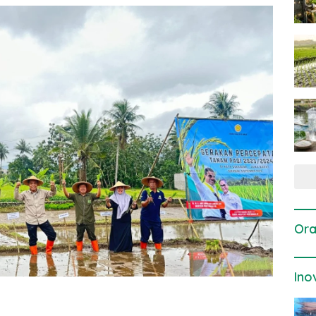
Ora
Ino