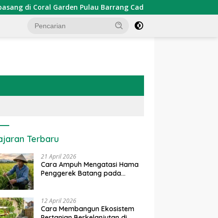
rden Pulau Barrang Caddi
PDKT Danau Tempe : Pendeka
ajaran Terbaru
21 April 2026
Cara Ampuh Mengatasi Hama
Penggerek Batang pada
Tanaman Padi Secara Alami
dan Kimia
12 April 2026
Cara Membangun Ekosistem
Pertanian Berkelanjutan di