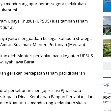
nya mendorong agar petani segera melakukan
Sukabumi.
ogram Upaya Khusus (UPSUS) luas tambah tanam
 (8/12).
nya yaitu menguatkan berbgai komoditi strategis
 Amran Sulaiman, Menteri Pertanian (Mentan).
skan oleh Menteri pertanian pada kegiatan UPSUS
wilayah Jawa Barat.
kan gerakan percepatan tanam padi di daerah
Opi
ndral perkebunan mengapresiasi PJ walikota
11 Ju
us kepada Dinas Ketahanan Pangan Pertanian, dan
PDKT
untu
itmen kuat untuk mendukung kedaulatan skala
11 Ap