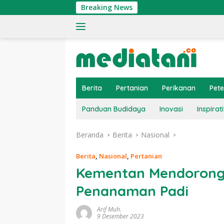
Langsung
Breaking News
Ti
ke
konten
Berita
Pertanian
Perikanan
Pet
Panduan Budidaya
Inovasi
Inspirati
Beranda
Berita
Nasional
Berita
,
Nasional
,
Pertanian
Kementan Mendorong
Penanaman Padi
Arif Muh.
9 Desember 2023