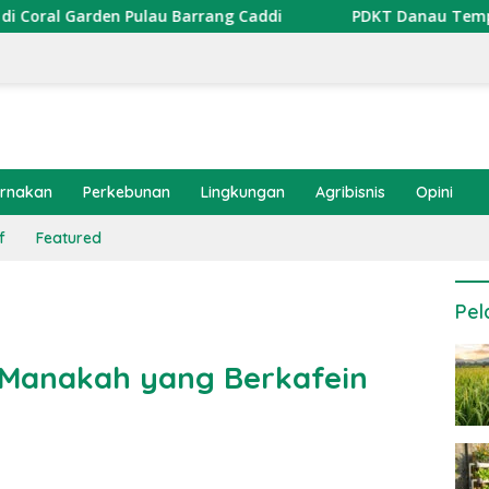
lau Barrang Caddi
PDKT Danau Tempe : Pendekatan Kea
ernakan
Perkebunan
Lingkungan
Agribisnis
Opini
f
Featured
Pel
 Manakah yang Berkafein