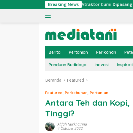
Langsung
n Ekonomi Nelayan, Atraktor Cumi Dipasang di Coral Garden Pu
Breaking News
ke
konten
Berita
Pertanian
Perikanan
Pet
Panduan Budidaya
Inovasi
Inspirati
Beranda
Featured
Featured
,
Perkebunan
,
Pertanian
Antara Teh dan Kopi,
Tinggi?
Alifah Nurkhairina
4 Oktober 2022