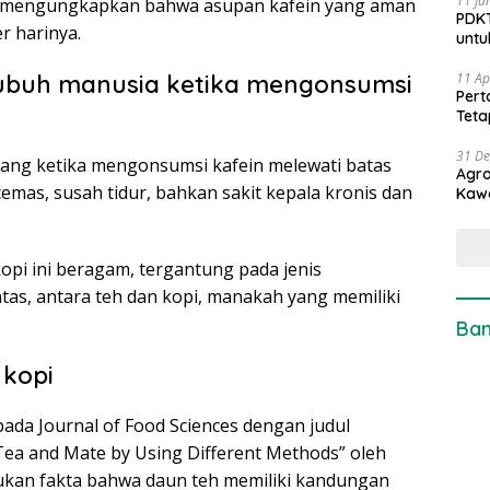
11 Ju
A) mengungkapkan bahwa asupan kafein yang aman
PDKT
r harinya.
untu
tubuh manusia ketika mengonsumsi
11 Ap
Pert
Teta
31 D
rang ketika mengonsumsi kafein melewati batas
Agro
cemas, susah tidur, bahkan sakit kepala kronis dan
Kaw
opi ini beragam, tergantung pada jenis
as, antara teh dan kopi, manakah yang memiliki
Ban
 kopi
pada Journal of Food Sciences dengan judul
 Tea and Mate by Using Different Methods” oleh
ukan fakta bahwa daun teh memiliki kandungan