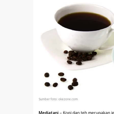
Sumber foto: okezone.com
Mediatani
– Kopi dan teh merupakan j