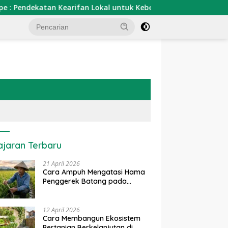
rifan Lokal untuk Keberlanjutan Sumber Daya Ikan
Ca
ajaran Terbaru
21 April 2026
Cara Ampuh Mengatasi Hama
Penggerek Batang pada
Tanaman Padi Secara Alami
dan Kimia
12 April 2026
Cara Membangun Ekosistem
Pertanian Berkelanjutan di