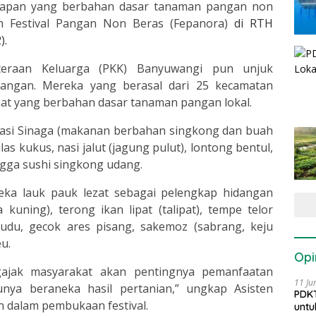
apan yang berbahan dasar tanaman pangan non
am Festival Pangan Non Beras (Fepanora)
di RTH
).
teraan Keluarga (PKK) Banyuwangi pun unjuk
pangan. Mereka yang berasal dari 25 kecamatan
at yang berbahan dasar tanaman pangan lokal.
 Nasi Sinaga (makanan berbahan singkong dan buah
as kukus, nasi jalut (jagung pulut), lontong bentul,
ingga sushi singkong udang.
aneka lauk pauk lezat sebagai pelengkap hidangan
 kuning), terong ikan lipat (talipat), tempe telor
udu, gecok ares pisang, sakemoz (sabrang, keju
eu.
Opi
ngajak masyarakat akan pentingnya pemanfaatan
11 Ju
ya beraneka hasil pertanian,” ungkap Asisten
PDKT
n dalam pembukaan festival.
untu