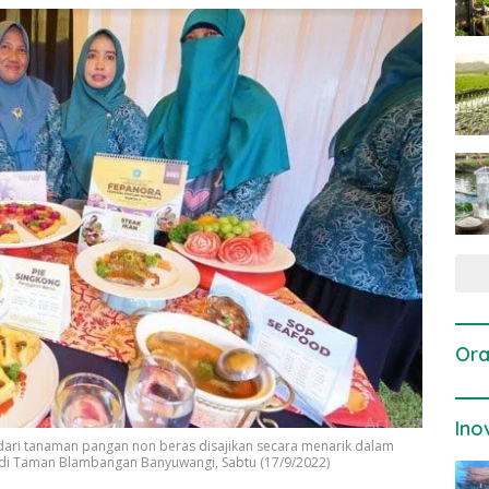
Ora
Ino
ri tanaman pangan non beras disajikan secara menarik dalam
r di Taman Blambangan Banyuwangi, Sabtu (17/9/2022)