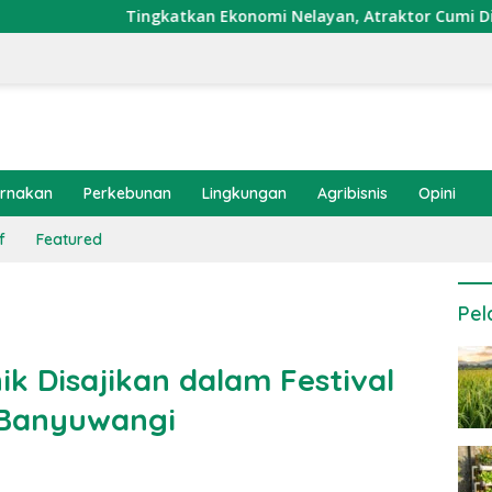
ngkatkan Ekonomi Nelayan, Atraktor Cumi Dipasang di Coral G
ernakan
Perkebunan
Lingkungan
Agribisnis
Opini
f
Featured
Pel
k Disajikan dalam Festival
 Banyuwangi