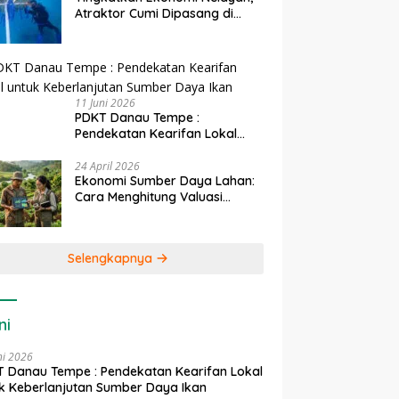
Atraktor Cumi Dipasang di
Coral Garden Pulau Barrang
Caddi
11 Juni 2026
PDKT Danau Tempe :
Pendekatan Kearifan Lokal
untuk Keberlanjutan Sumber
Daya Ikan
24 April 2026
Ekonomi Sumber Daya Lahan:
Cara Menghitung Valuasi
Ekologis Lahan Pertanian
Selengkapnya
ni
ni 2026
 Danau Tempe : Pendekatan Kearifan Lokal
k Keberlanjutan Sumber Daya Ikan