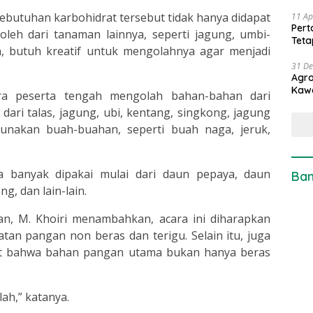
kebutuhan karbohidrat tersebut tidak hanya didapat
11 Ap
Pert
roleh dari tanaman lainnya, seperti jagung, umbi-
Teta
n, butuh kreatif untuk mengolahnya agar menjadi
31 D
Agro
Kaw
para peserta tengah mengolah bahan-bahan dari
dari talas, jagung, ubi, kentang, singkong, jagung
nakan buah-buahan, seperti buah naga, jeruk,
a banyak dipakai mulai dari daun pepaya, daun
Ban
g, dan lain-lain.
an, M. Khoiri menambahkan, acara ini diharapkan
an pangan non beras dan terigu. Selain itu, juga
t bahwa bahan pangan utama bukan hanya beras
lah,” katanya.