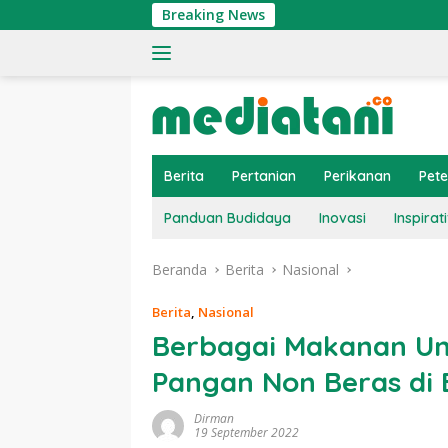
Langsung
Breaking News
Ti
ke
konten
Berita
Pertanian
Perikanan
Pet
Panduan Budidaya
Inovasi
Inspirati
Beranda
Berita
Nasional
Berita
,
Nasional
Berbagai Makanan Uni
Pangan Non Beras di
Dirman
19 September 2022