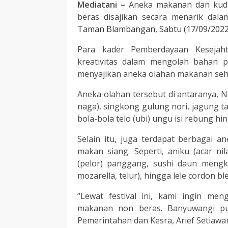
Mediatani –
Aneka makanan dan kud
beras disajikan secara menarik dal
Taman Blambangan, Sabtu (17/09/2022
Para kader Pemberdayaan Kesejah
kreativitas dalam mengolah bahan 
menyajikan a
neka olahan makanan seh
Aneka olahan tersebut di antaranya,
naga), singkong gulung nori, jagung tal
bola-bola telo (ubi) ungu isi rebung h
Selain itu, juga terdapat berbagai 
makan siang. Seperti, aniku (acar nila
(pelor) panggang, sushi daun mengk
mozarella, telur), hingga lele cordon bl
“Lewat festival ini, kami ingin me
makanan non beras. Banyuwangi pun
Pemerintahan dan Kesra, Arief Setiawa