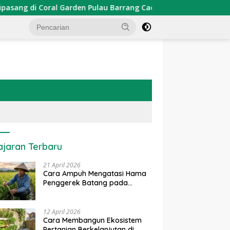
arden Pulau Barrang Caddi
PDKT Danau Tempe : Pendek
ajaran Terbaru
21 April 2026
Cara Ampuh Mengatasi Hama
Penggerek Batang pada
Tanaman Padi Secara Alami
dan Kimia
12 April 2026
Cara Membangun Ekosistem
Pertanian Berkelanjutan di