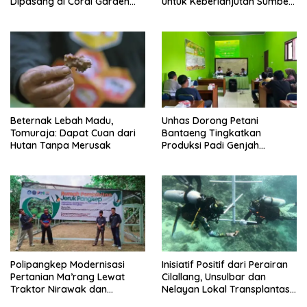
Dipasang di Coral Garden
untuk Keberlanjutan Sumber
Pulau Barrang Caddi
Daya Ikan
Beternak Lebah Madu,
Unhas Dorong Petani
Tomuraja: Dapat Cuan dari
Bantaeng Tingkatkan
Hutan Tanpa Merusak
Produksi Padi Genjah
Berbasis Pertanian Organik
Polipangkep Modernisasi
Inisiatif Positif dari Perairan
Pertanian Ma’rang Lewat
Cilallang, Unsulbar dan
Traktor Nirawak dan
Nelayan Lokal Transplantasi
Pelestarian Jeruk Pangkep
Karang di Majene