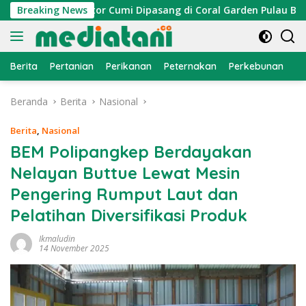
Langsung
yan, Atraktor Cumi Dipasang di Coral Garden Pulau Barrang Ca
Breaking News
ke
konten
Berita
Pertanian
Perikanan
Peternakan
Perkebunan
L
Beranda
Berita
Nasional
Berita
,
Nasional
BEM Polipangkep Berdayakan
Nelayan Buttue Lewat Mesin
Pengering Rumput Laut dan
Pelatihan Diversifikasi Produk
Ikmaludin
14 November 2025