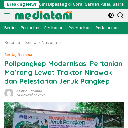
Langsung
Atraktor Cumi Dipasang di Coral Garden Pulau Barrang Caddi
Breaking News
ke
konten
Berita
Pertanian
Perikanan
Peternakan
Perkebunan
L
Beranda
Berita
Nasional
Berita
,
Nasional
Polipangkep Modernisasi Pertanian
Ma’rang Lewat Traktor Nirawak
dan Pelestarian Jeruk Pangkep
Ahimsa Garabha
14 November 2025