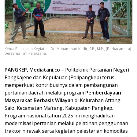
Ketua Pelaksana Kegiatan, Dr. Muhammad Kadir, S.P., M.P., (Berkacamata)
bersama Tim Pelaksana.
PANGKEP, Mediatani.co
– Politeknik Pertanian Negeri
Pangkajene dan Kepulauan (Polipangkep) terus
memperkuat kontribusinya dalam pembangunan
pertanian daerah melalui program
Pemberdayaan
Masyarakat Berbasis Wilayah
di Kelurahan Attang
Salo, Kecamatan Ma’rang, Kabupaten Pangkep.
Program nasional tahun 2025 ini menghadirkan
modernisasi pertanian melalui pelatihan penggunaan
traktor nirawak serta kegiatan pelestarian komoditas