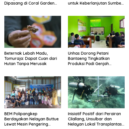
Dipasang di Coral Garden
untuk Keberlanjutan Sumber
Pulau Barrang Caddi
Daya Ikan
Beternak Lebah Madu,
Unhas Dorong Petani
Tomuraja: Dapat Cuan dari
Bantaeng Tingkatkan
Hutan Tanpa Merusak
Produksi Padi Genjah
Berbasis Pertanian Organik
BEM Polipangkep
Inisiatif Positif dari Perairan
Berdayakan Nelayan Buttue
Cilallang, Unsulbar dan
Lewat Mesin Pengering
Nelayan Lokal Transplantasi