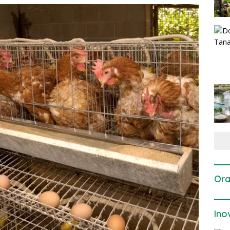
Ora
Ino