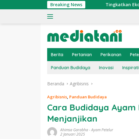
Langsung
Breaking News
Tingkatkan Ekonomi Nelayan, A
ke
konten
Berita
Pertanian
Perikanan
Pet
Panduan Budidaya
Inovasi
Inspirati
Beranda
Agribisnis
Agribisnis
,
Panduan Budidaya
Cara Budidaya Ayam 
Menjanjikan
Ahimsa Garabha
-
Ayam Petelur
2 Januari 2025