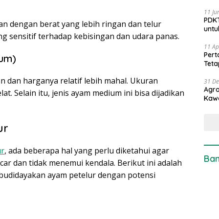
11 Ju
PDKT
ran dengan berat yang lebih ringan dan telur
untu
ng sensitif terhadap kebisingan dan udara panas.
11 Ap
Pert
ium)
Teta
an dan harganya relatif lebih mahal. Ukuran
31 D
Agro
t. Selain itu, jenis ayam medium ini bisa dijadikan
Kaw
ur
ur
, ada beberapa hal yang perlu diketahui agar
Ban
ar dan tidak menemui kendala. Berikut ini adalah
budidayakan ayam petelur dengan potensi