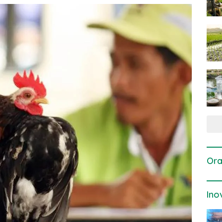
Ora
Ino