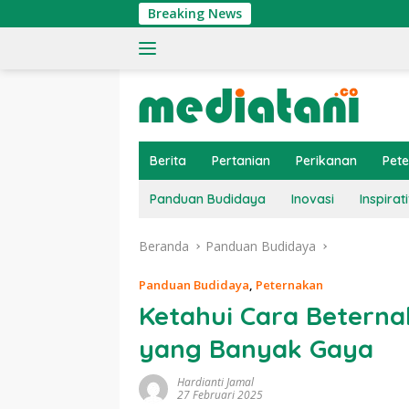
Langsung
Breaking News
Tin
ke
konten
Berita
Pertanian
Perikanan
Pet
Panduan Budidaya
Inovasi
Inspirati
Beranda
Panduan Budidaya
Panduan Budidaya
,
Peternakan
Ketahui Cara Beterna
yang Banyak Gaya
Hardianti Jamal
27 Februari 2025