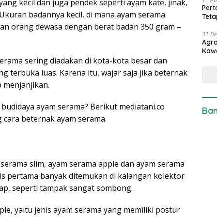
i yang kecil dan juga pendek seperti ayam kate, jinak,
Pert
 Ukuran badannya kecil, di mana ayam serama
Teta
an orang dewasa dengan berat badan 350 gram –
31 D
Agro
Kaw
erama sering diadakan di kota-kota besar dan
terbuka luas. Karena itu, wajar saja jika beternak
p menjanjikan.
 budidaya ayam serama? Berikut mediatani.co
Ban
 cara beternak ayam serama.
m serama slim, ayam serama apple dan ayam serama
is pertama banyak ditemukan di kalangan kolektor
gap, seperti tampak sangat sombong.
le, yaitu jenis ayam serama yang memiliki postur