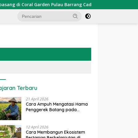
rden Pulau Barrang Caddi
PDKT Danau Tempe : Pendeka
ajaran Terbaru
21 April 2026
Cara Ampuh Mengatasi Hama
Penggerek Batang pada
Tanaman Padi Secara Alami
dan Kimia
12 April 2026
Cara Membangun Ekosistem
Pertanian Berkelanjutan di