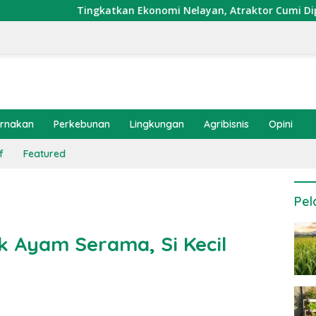
gkatkan Ekonomi Nelayan, Atraktor Cumi Dipasang di Coral Ga
ernakan
Perkebunan
Lingkungan
Agribisnis
Opini
f
Featured
Pel
k Ayam Serama, Si Kecil