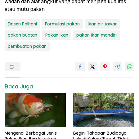
wadah dan alat angkut yang dapat menjaga kualitas
atau mutu pakan.
Dosen Politani
Formulasi pakan
ikan air tawar
pakan buatan
Pakan Ikan
pakan ikan mandiri
pembuatan pakan
Baca Juga
Mengenal Berbagai Jenis
Begini Tahapan Budidaya
Pakan Ikan Berdasarkan
Lele di Kolam Terpal, Tidak