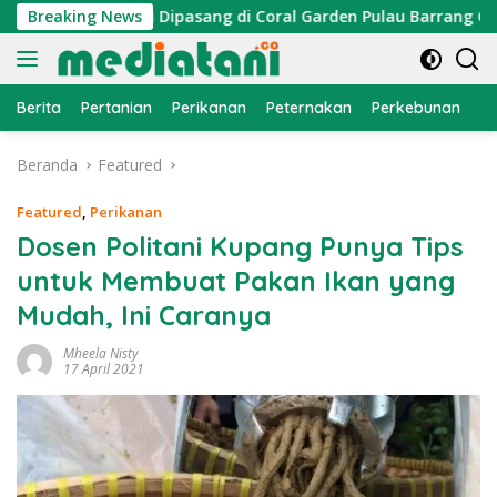
Langsung
or Cumi Dipasang di Coral Garden Pulau Barrang Caddi
Breaking News
ke
konten
Berita
Pertanian
Perikanan
Peternakan
Perkebunan
L
Beranda
Featured
Featured
,
Perikanan
Dosen Politani Kupang Punya Tips
untuk Membuat Pakan Ikan yang
Mudah, Ini Caranya
Mheela Nisty
17 April 2021