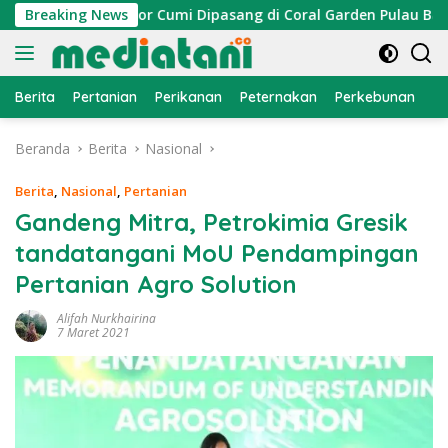
Langsung
an, Atraktor Cumi Dipasang di Coral Garden Pulau Barrang Ca
Breaking News
ke
konten
Berita
Pertanian
Perikanan
Peternakan
Perkebunan
L
Beranda
Berita
Nasional
Berita
,
Nasional
,
Pertanian
Gandeng Mitra, Petrokimia Gresik
tandatangani MoU Pendampingan
Pertanian Agro Solution
Alifah Nurkhairina
7 Maret 2021