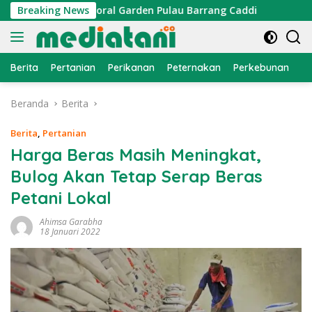
Langsung
pasang di Coral Garden Pulau Barrang Caddi
Breaking News
PDKT Dan
ke
konten
Berita
Pertanian
Perikanan
Peternakan
Perkebunan
L
Beranda
Berita
Berita
,
Pertanian
Harga Beras Masih Meningkat,
Bulog Akan Tetap Serap Beras
Petani Lokal
Ahimsa Garabha
18 Januari 2022