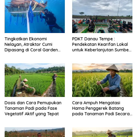
Tingkatkan Ekonomi
PDKT Danau Tempe :
Nelayan, Atraktor Cumi
Pendekatan Kearifan Lokal
Dipasang di Coral Garden
untuk Keberlanjutan Sumber
Pulau Barrang Caddi
Daya Ikan
Dosis dan Cara Pemupukan
Cara Ampuh Mengatasi
Tanaman Padi pada Fase
Hama Penggerek Batang
Vegetatif Aktif yang Tepat
pada Tanaman Padi Secara
Alami dan Kimia