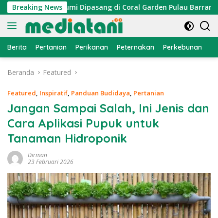
Langsung
traktor Cumi Dipasang di Coral Garden Pulau Barrang Caddi
Breaking News
ke
konten
Berita
Pertanian
Perikanan
Peternakan
Perkebunan
L
Beranda
Featured
Featured
,
Inspiratif
,
Panduan Budidaya
,
Pertanian
Jangan Sampai Salah, Ini Jenis dan
Cara Aplikasi Pupuk untuk
Tanaman Hidroponik
Dirman
23 Februari 2026