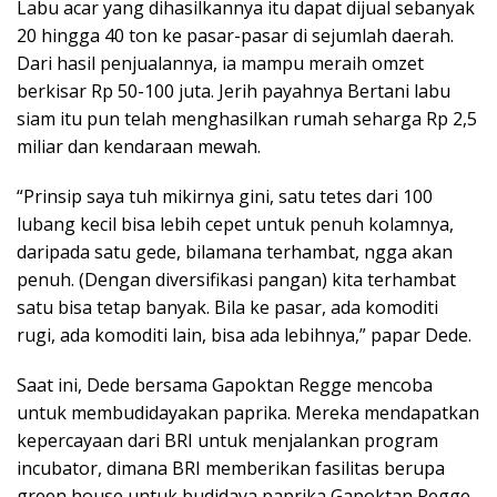
Labu acar yang dihasilkannya itu dapat dijual sebanyak
20 hingga 40 ton ke pasar-pasar di sejumlah daerah.
Dari hasil penjualannya, ia mampu meraih omzet
berkisar Rp 50-100 juta. Jerih payahnya Bertani labu
siam itu pun telah menghasilkan rumah seharga Rp 2,5
miliar dan kendaraan mewah.
“Prinsip saya tuh mikirnya gini, satu tetes dari 100
lubang kecil bisa lebih cepet untuk penuh kolamnya,
daripada satu gede, bilamana terhambat, ngga akan
penuh. (Dengan diversifikasi pangan) kita terhambat
satu bisa tetap banyak. Bila ke pasar, ada komoditi
rugi, ada komoditi lain, bisa ada lebihnya,” papar Dede.
Saat ini, Dede bersama Gapoktan Regge mencoba
untuk membudidayakan paprika. Mereka mendapatkan
kepercayaan dari BRI untuk menjalankan program
incubator, dimana BRI memberikan fasilitas berupa
green house untuk budidaya paprika Gapoktan Regge.