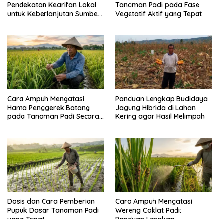
Pendekatan Kearifan Lokal
Tanaman Padi pada Fase
untuk Keberlanjutan Sumber
Vegetatif Aktif yang Tepat
Daya Ikan
Cara Ampuh Mengatasi
Panduan Lengkap Budidaya
Hama Penggerek Batang
Jagung Hibrida di Lahan
pada Tanaman Padi Secara
Kering agar Hasil Melimpah
Alami dan Kimia
Dosis dan Cara Pemberian
Cara Ampuh Mengatasi
Pupuk Dasar Tanaman Padi
Wereng Coklat Padi:
yang Tepat
Panduan Lengkap