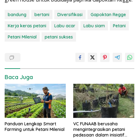
bandung
bertani
Diversifikasi
Gapoktan Regge
Kerja keras petani
Labu acar
Labu siam
Petani
Petani Milenial
petani sukses
Baca Juga
Panduan Lengkap Smart
VC FUNAAB berusaha
Farming untuk Petani Milenial
mengintegrasikan petani
pedesaan dalam inisiatif