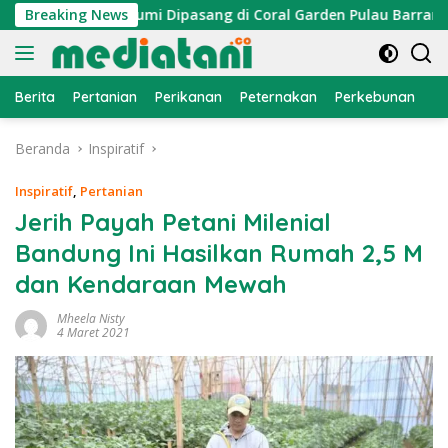
Langsung
, Atraktor Cumi Dipasang di Coral Garden Pulau Barrang Caddi
Breaking News
ke
konten
Berita
Pertanian
Perikanan
Peternakan
Perkebunan
L
Beranda
Inspiratif
Inspiratif
,
Pertanian
Jerih Payah Petani Milenial
Bandung Ini Hasilkan Rumah 2,5 M
dan Kendaraan Mewah
Mheela Nisty
4 Maret 2021