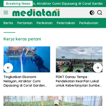
Langsung
Ekonomi Nelayan, Atraktor Cumi Dipasang di Coral Garden Pula
Breaking News
ke
konten
Berita
Pertanian
Perikanan
Peternakan
Perkebunan
L
Kerja keras petani
PDKT Danau Tempe :
Cara Mengatasi Penyakit
Pendekatan Kearifan Lokal
PMK pada Sapi Perah Secara
untuk Keberlanjutan Sumber
Alami dan Medis
Daya Ikan