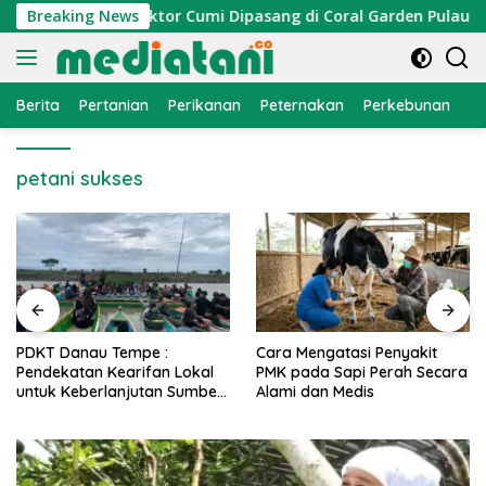
Langsung
Nelayan, Atraktor Cumi Dipasang di Coral Garden Pulau Barra
Breaking News
ke
konten
Berita
Pertanian
Perikanan
Peternakan
Perkebunan
L
petani sukses
PDKT Danau Tempe :
Cara Mengatasi Penyakit
Pendekatan Kearifan Lokal
PMK pada Sapi Perah Secara
untuk Keberlanjutan Sumber
Alami dan Medis
Daya Ikan