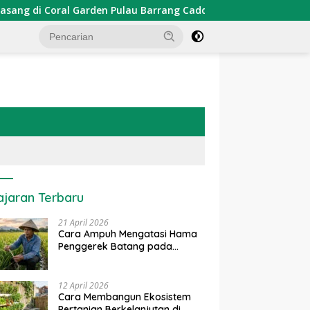
den Pulau Barrang Caddi
PDKT Danau Tempe : Pendekata
ajaran Terbaru
21 April 2026
Cara Ampuh Mengatasi Hama
Penggerek Batang pada
Tanaman Padi Secara Alami
dan Kimia
12 April 2026
Cara Membangun Ekosistem
Pertanian Berkelanjutan di