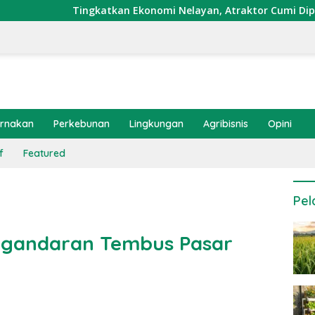
katkan Ekonomi Nelayan, Atraktor Cumi Dipasang di Coral Gar
ernakan
Perkebunan
Lingkungan
Agribisnis
Opini
f
Featured
Pel
angandaran Tembus Pasar