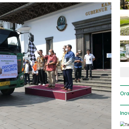
Ora
Ino