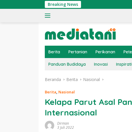
Langsung
Breaking News
Ting
ke
konten
Berita
Pertanian
Perikanan
Pet
Panduan Budidaya
Inovasi
Inspirati
Beranda
Berita
Nasional
Berita
,
Nasional
Kelapa Parut Asal P
Internasional
Dirman
3 Juli 2022