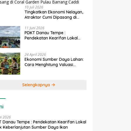
10 Juli 2026
Tingkatkan Ekonomi Nelayan,
Atraktor Cumi Dipasang di
Coral Garden Pulau Barrang
Caddi
11 Juni 2026
PDKT Danau Tempe :
Pendekatan Kearifan Lokal
untuk Keberlanjutan Sumber
Daya Ikan
24 April 2026
Ekonomi Sumber Daya Lahan:
Cara Menghitung Valuasi
Ekologis Lahan Pertanian
Selengkapnya
ni
ni 2026
 Danau Tempe : Pendekatan Kearifan Lokal
k Keberlanjutan Sumber Daya Ikan