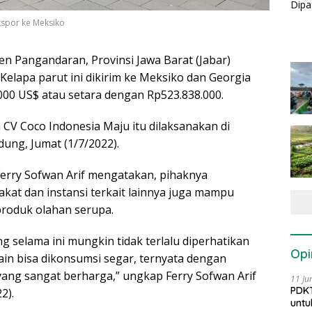
ekspor ke Meksiko
en Pangandaran, Provinsi Jawa Barat (Jabar)
 Kelapa parut ini dikirim ke Meksiko dan Georgia
000 US$ atau setara dengan Rp523.838.000.
 CV Coco Indonesia Maju itu dilaksanakan di
ung, Jumat (1/7/2022).
 Ferry Sofwan Arif mengatakan, pihaknya
t dan instansi terkait lainnya juga mampu
oduk olahan serupa.
ng selama ini mungkin tidak terlalu diperhatikan
Opi
ain bisa dikonsumsi segar, ternyata dengan
yang sangat berharga,” ungkap Ferry Sofwan Arif
11 Ju
PDKT
2).
untu