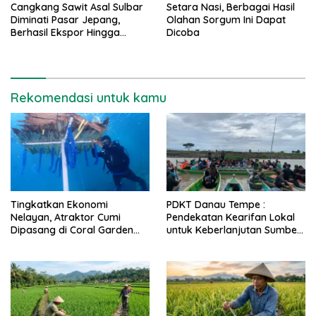
Cangkang Sawit Asal Sulbar
Setara Nasi, Berbagai Hasil
Diminati Pasar Jepang,
Olahan Sorgum Ini Dapat
Berhasil Ekspor Hingga
Dicoba
10.500 Ton
Rekomendasi untuk kamu
Tingkatkan Ekonomi
PDKT Danau Tempe :
Nelayan, Atraktor Cumi
Pendekatan Kearifan Lokal
Dipasang di Coral Garden
untuk Keberlanjutan Sumber
Pulau Barrang Caddi
Daya Ikan