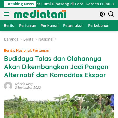
Langsung
yan, Atraktor Cumi Dipasang di Coral Garden Pulau Barrang C
Breaking News
ke
konten
Berita
Pertanian
Perikanan
Peternakan
Perkebunan
L
Beranda
Berita
Nasional
Berita
,
Nasional
,
Pertanian
Budidaya Talas dan Olahannya
Akan Dikembangkan Jadi Pangan
Alternatif dan Komoditas Ekspor
Mheela Nisty
2 September 2022